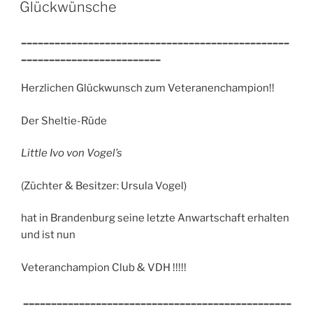
AM
Glückwünsche
________________________________________________
_________________________
Herzlichen Glückwunsch zum Veteranenchampion!!
Der Sheltie-Rüde
Little Ivo von Vogel’s
(Züchter & Besitzer: Ursula Vogel)
hat in Brandenburg seine letzte Anwartschaft erhalten
und ist nun
Veteranchampion Club & VDH !!!!!
________________________________________________