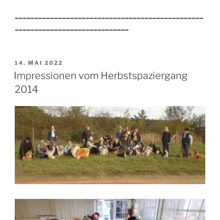
________________________________________________
_____________________________
VERÖFFENTLICHT
14. MAI 2022
AM
Impressionen vom Herbstspaziergang
2014