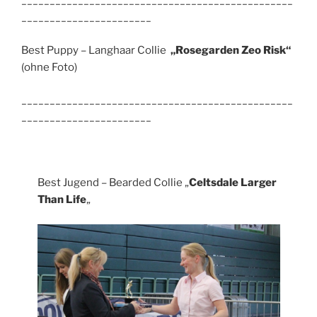
________________________________________________
_______________________
Best Puppy – Langhaar Collie
„Rosegarden Zeo Risk“
(ohne Foto)
________________________________________________
_______________________
Best Jugend – Bearded Collie „
Celtsdale Larger
Than Life
„