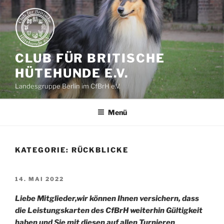
Zum
Inhalt
springen
CLUB FÜR BRITISCHE
HÜTEHUNDE E.V.
Landesgruppe Berlin im CfBrH e.V.
Menü
KATEGORIE: RÜCKBLICKE
VERÖFFENTLICHT
14. MAI 2022
AM
Liebe Mitglieder,
wir können Ihnen versichern, dass
die Leistungskarten des CfBrH weiterhin Gültigkeit
haben und Sie mit diesen auf allen Turnieren