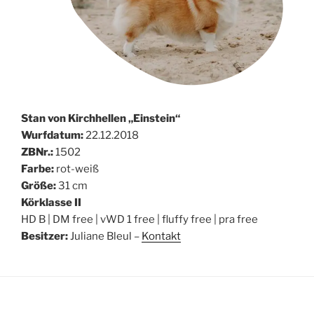
Stan von Kirchhellen „Einstein“
Wurfdatum:
22.12.2018
ZBNr.:
1502
Farbe:
rot-weiß
Größe:
31 cm
Körklasse II
HD B | DM free | vWD 1 free | fluffy free | pra free
Besitzer:
Juliane Bleul –
Kontakt